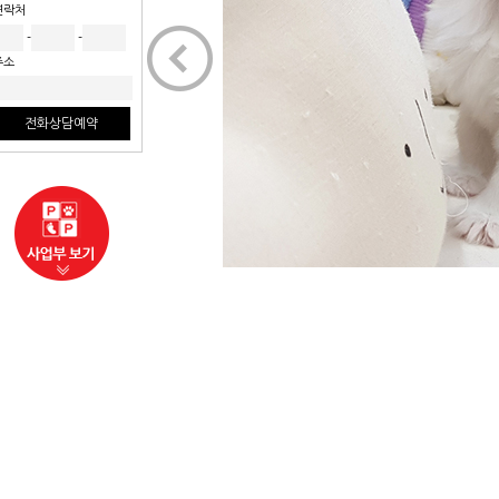
연락처
<
-
-
주소
전화상담예약
사업부보기