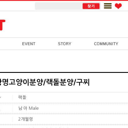
광명고양이분양/랙돌분양/구찌
종
랙돌
별
남 아 Male
이
2개월령