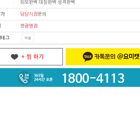
격
외모완벽 대칭완벽 성격완벽
양가
담당지점
문의
점
캣광명점
색태그
랙돌