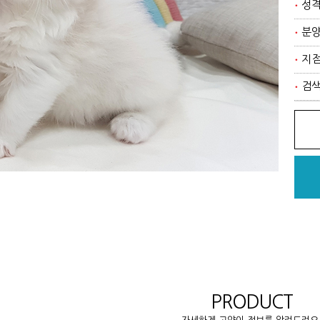
성
분
지
검
PRODUCT