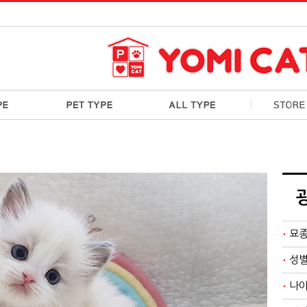
묘
성
나