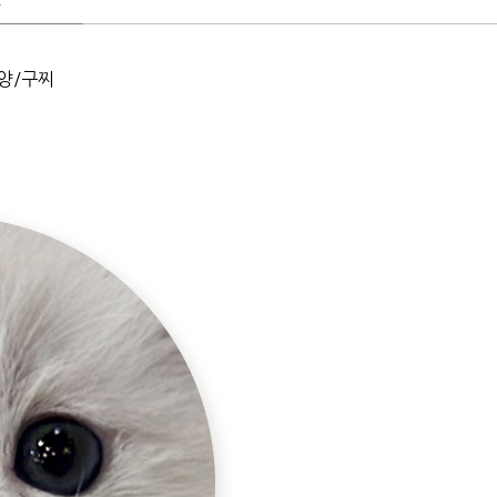
.
양/구찌