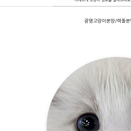
자세하게 고양이 정보를 알려드려요
광명고양이분양/랙돌분