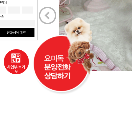
연락처
<
-
-
주소
전화상담예약
사업부보기