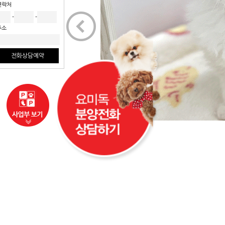
연락처
<
-
-
주소
전화상담예약
사업부보기