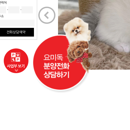
연락처
<
-
-
주소
전화상담예약
사업부보기