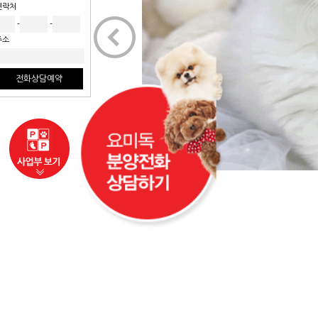
연락처
<
-
-
주소
전화상담예약
사업부보기